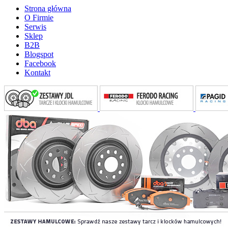
Strona główna
O Firmie
Serwis
Sklep
B2B
Blogspot
Facebook
Kontakt